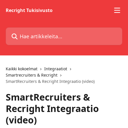
Siirry pääsisältöön
Recright Tukisivusto
Hae artikkeleita...
Kaikki kokoelmat
Integraatiot
Smartrecruiters & Recright
SmartRecruiters & Recright Integraatio (video)
SmartRecruiters &
Recright Integraatio
(video)