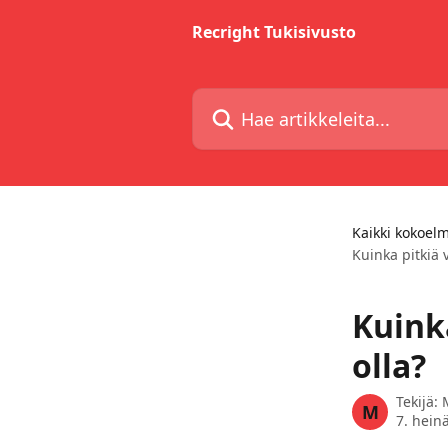
Siirry pääsisältöön
Recright Tukisivusto
Hae artikkeleita...
Kaikki kokoel
Kuinka pitkiä v
Kuinka
olla?
Tekijä:
M
7. hein