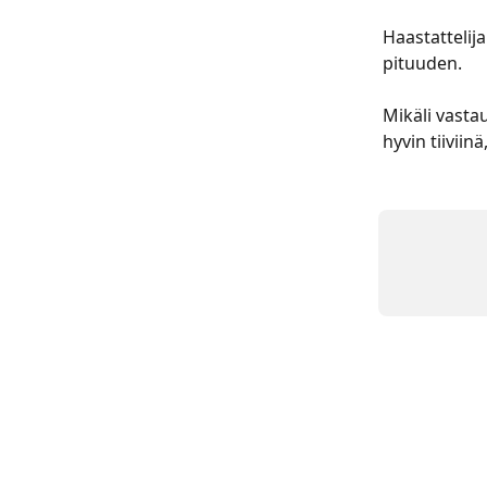
Haastattelija
pituuden. 
Mikäli vasta
hyvin tiiviin