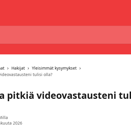
mat
Hakijat
Yleisimmät kysymykset
ideovastausteni tulisi olla?
 pitkiä videovastausteni tul
Milla
äkuuta 2026