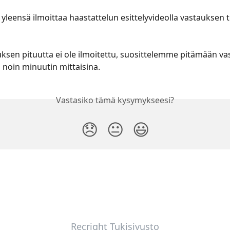
 yleensä ilmoittaa haastattelun esittelyvideolla vastauksen 
uksen pituutta ei ole ilmoitettu, suosittelemme pitämään va
ä, noin minuutin mittaisina. 
Vastasiko tämä kysymykseesi?
😞
😐
😃
Recright Tukisivusto