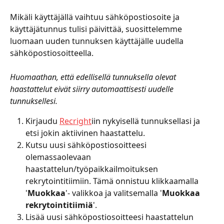
Mikäli käyttäjällä vaihtuu sähköpostiosoite ja 
käyttäjätunnus tulisi päivittää, suosittelemme 
luomaan uuden tunnuksen käyttäjälle uudella 
sähköpostiosoitteella. 
Huomaathan, että edellisellä tunnuksella olevat 
haastattelut eivät siirry automaattisesti uudelle 
tunnuksellesi.
Kirjaudu 
Recright
iin nykyisellä tunnuksellasi ja 
etsi jokin aktiivinen haastattelu.
Kutsu uusi sähköpostiosoitteesi 
olemassaolevaan 
haastattelun/työpaikkailmoituksen 
rekrytointitiimiin. Tämä onnistuu klikkaamalla 
'
Muokkaa
'- valikkoa ja valitsemalla '
Muokkaa 
rekrytointitiimiä
'.
Lisää uusi sähköpostiosoitteesi haastattelun 