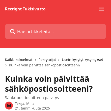
Siirry pääsisältöön
Recright Tukisivusto
Hae artikkeleita...
Kaikki kokoelmat
Rekrytoijat
Usein kysytyt kysymykset
Kuinka voin päivittää sähköpostiosoitteeni?
Kuinka voin päivittää
sähköpostiosoitteeni?
Sähköpostiosoitteen päivitys
Tekijä:
Milla
M
21. tammikuuta 2026