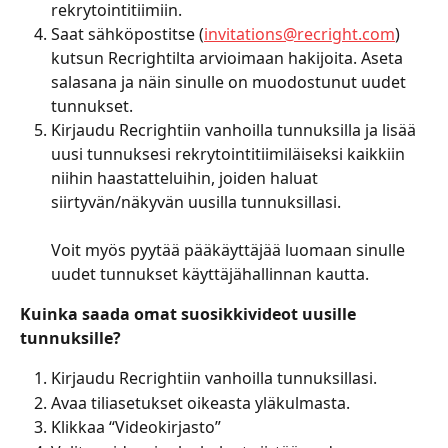
rekrytointitiimiin.
Saat sähköpostitse (
invitations@recright.com
) 
kutsun Recrightilta arvioimaan hakijoita. Aseta 
salasana ja näin sinulle on muodostunut uudet 
tunnukset.
Kirjaudu Recrightiin vanhoilla tunnuksilla ja lisää 
uusi tunnuksesi rekrytointitiimiläiseksi kaikkiin 
niihin haastatteluihin, joiden haluat 
siirtyvän/näkyvän uusilla tunnuksillasi.
Voit myös pyytää pääkäyttäjää luomaan sinulle 
uudet tunnukset käyttäjähallinnan kautta. 
Kuinka saada omat suosikkivideot uusille 
tunnuksille?
Kirjaudu Recrightiin vanhoilla tunnuksillasi.
Avaa tiliasetukset oikeasta yläkulmasta.
Klikkaa “Videokirjasto”