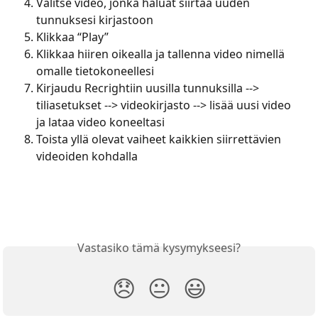
Valitse video, jonka haluat siirtää uuden 
tunnuksesi kirjastoon
Klikkaa “Play”
Klikkaa hiiren oikealla ja tallenna video nimellä 
omalle tietokoneellesi
Kirjaudu Recrightiin uusilla tunnuksilla --> 
tiliasetukset --> videokirjasto --> lisää uusi video 
ja lataa video koneeltasi
Toista yllä olevat vaiheet kaikkien siirrettävien 
videoiden kohdalla
Vastasiko tämä kysymykseesi?
😞
😐
😃