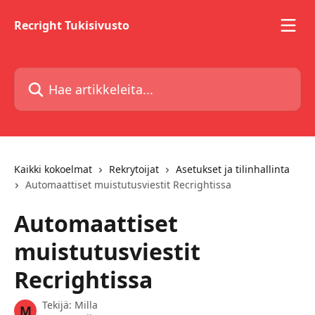
Siirry pääsisältöön
Recright Tukisivusto
Hae artikkeleita...
Kaikki kokoelmat
Rekrytoijat
Asetukset ja tilinhallinta
Automaattiset muistutusviestit Recrightissa
Automaattiset
muistutusviestit
Recrightissa
Tekijä:
Milla
M