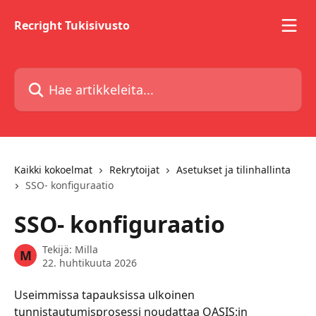
Siirry pääsisältöön
Recright Tukisivusto
Hae artikkeleita...
Kaikki kokoelmat
Rekrytoijat
Asetukset ja tilinhallinta
SSO- konfiguraatio
SSO- konfiguraatio
Tekijä:
Milla
M
22. huhtikuuta 2026
Useimmissa tapauksissa ulkoinen 
tunnistautumisprosessi noudattaa OASIS:in 