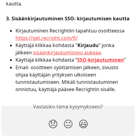
kautta. 
3. Sisäänkirjautuminen SSO- kirjautumisen kautta
Kirjautuminen Recrightiin tapahtuu osoitteessa 
https://get.recright.com/fi/
Käyttäjä klikkaa kohdasta "
Kirjaudu
” jonka 
jälkeen 
sisäänkirjautumissivu aukeaa
.
Käyttäjä klikkaa kohdasta “
SSO-kirjautuminen
”
Email- osoitteen syöttämisen jälkeen, sivusto 
ohjaa käyttäjän yrityksen ulkoiseen 
tunnistautumiseen. Mikäli tunnistautuminen 
onnistuu, käyttäjä pääsee Recrightin sisälle.
Vastasiko tämä kysymykseesi?
😞
😐
😃