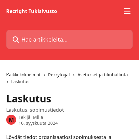
Siirry pääsisältöön
Recright Tukisivusto
Hae artikkeleita...
Kaikki kokoelmat
Rekrytoijat
Asetukset ja tilinhallinta
Laskutus
Laskutus
Laskutus, sopimustiedot
Tekijä:
Milla
M
10. syyskuuta 2024
Löydät tiedot organisaatiosi sopimuksesta ja 