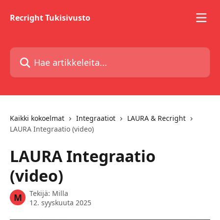
Siirry pääsisältöön
Recright Tukisivusto
Hae artikkeleita...
Kaikki kokoelmat
Integraatiot
LAURA & Recright
LAURA Integraatio (video)
LAURA Integraatio
(video)
Tekijä:
Milla
M
12. syyskuuta 2025