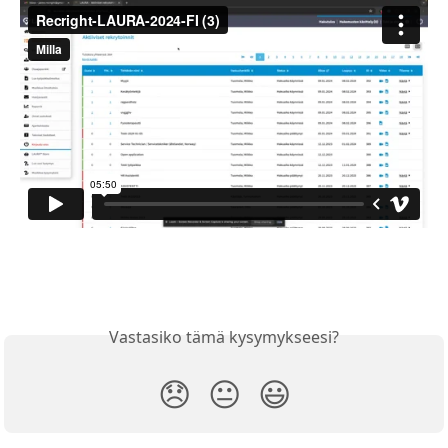
Vastasiko tämä kysymykseesi?
😞
😐
😃