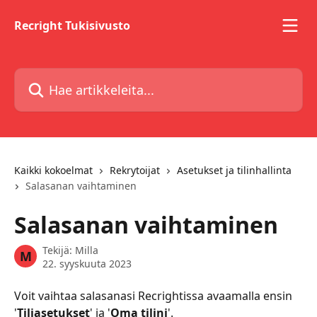
Siirry pääsisältöön
Recright Tukisivusto
Hae artikkeleita...
Kaikki kokoelmat
Rekrytoijat
Asetukset ja tilinhallinta
Salasanan vaihtaminen
Salasanan vaihtaminen
Tekijä:
Milla
M
22. syyskuuta 2023
Voit vaihtaa salasanasi Recrightissa avaamalla ensin 
'
Tiliasetukset
' ja '
Oma tilini
'. 