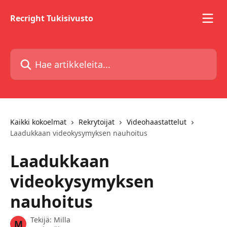
Siirry pääsisältöön
Recright Tukisivusto
Hae artikkeleita...
Kaikki kokoelmat
Rekrytoijat
Videohaastattelut
Laadukkaan videokysymyksen nauhoitus
Laadukkaan
videokysymyksen
nauhoitus
Tekijä:
Milla
M