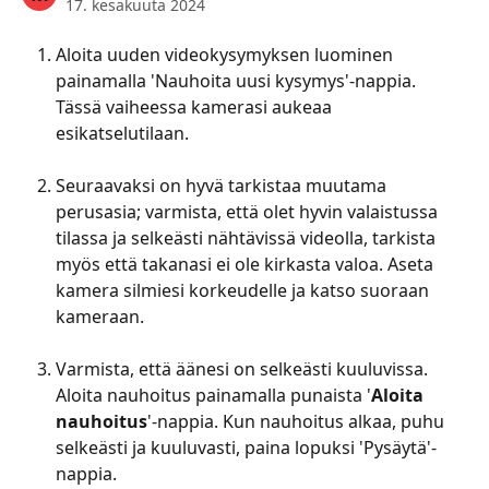
17. kesäkuuta 2024
Aloita uuden videokysymyksen luominen 
painamalla 'Nauhoita uusi kysymys'-nappia. 
Tässä vaiheessa kamerasi aukeaa 
esikatselutilaan. 
Seuraavaksi on hyvä tarkistaa muutama 
perusasia; varmista, että olet hyvin valaistussa 
tilassa ja selkeästi nähtävissä videolla, tarkista 
myös että takanasi ei ole kirkasta valoa. Aseta 
kamera silmiesi korkeudelle ja katso suoraan 
kameraan.
Varmista, että äänesi on selkeästi kuuluvissa. 
Aloita nauhoitus painamalla punaista '
Aloita 
nauhoitus
'-nappia. Kun nauhoitus alkaa, puhu 
selkeästi ja kuuluvasti, paina lopuksi 'Pysäytä'-
nappia.