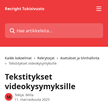
Siirry pääsisältöön
Recright Tukisivusto
Hae artikkeleita...
Kaikki kokoelmat
Rekrytoijat
Asetukset ja tilinhallinta
Tekstitykset videokysymyksille
Tekstitykset
videokysymyksille
Tekijä:
Milla
M
11. marraskuuta 2025