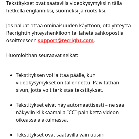
Tekstitykset ovat saatavilla videokysymyksiin tällä 
hetkellä englanniksi, suomeksi ja ruotsiksi. 
Jos haluat ottaa ominaisuuden käyttöön, ota yhteyttä 
Recrightin yhteyshenkilöön tai lähetä sähköpostia 
osoitteeseen 
support@recright.com
.
Huomioithan seuraavat seikat:
Tekstityksen voi laittaa päälle, kun 
videokysymykset on tallennettu. Päivitäthän 
sivun, jotta voit tarkistaa tekstitykset.
Tekstitykset eivät näy automaattisesti – ne saa 
näkyviin klikkaamalla “CC”-painiketta videon 
oikeassa alakulmassa.
Tekstitykset ovat saatavilla vain uusiin 