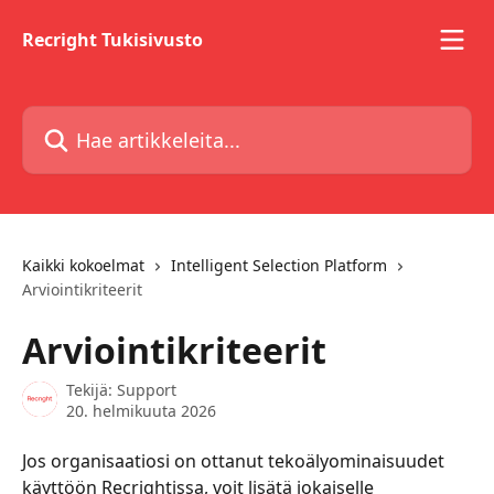
Siirry pääsisältöön
Recright Tukisivusto
Hae artikkeleita...
Kaikki kokoelmat
Intelligent Selection Platform
Arviointikriteerit
Arviointikriteerit
Tekijä:
Support
20. helmikuuta 2026
Jos organisaatiosi on ottanut tekoälyominaisuudet 
käyttöön Recrightissa, voit lisätä jokaiselle 