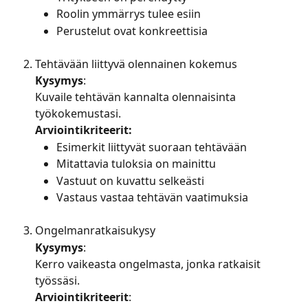
Roolin ymmärrys tulee esiin
Perustelut ovat konkreettisia
Tehtävään liittyvä olennainen kokemus
Kysymys
:
Kuvaile tehtävän kannalta olennaisinta 
työkokemustasi.
Arviointikriteerit:
Esimerkit liittyvät suoraan tehtävään
Mitattavia tuloksia on mainittu
Vastuut on kuvattu selkeästi
Vastaus vastaa tehtävän vaatimuksia
Ongelmanratkaisukysy
Kysymys
: 
Kerro vaikeasta ongelmasta, jonka ratkaisit 
työssäsi.
Arviointikriteerit
: