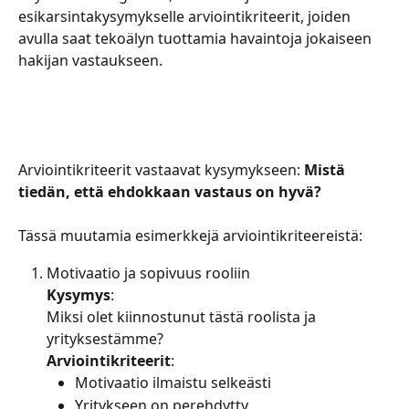
esikarsintakysymykselle arviointikriteerit, joiden 
avulla saat tekoälyn tuottamia havaintoja jokaiseen 
hakijan vastaukseen.
Arviointikriteerit vastaavat kysymykseen: 
Mistä 
tiedän, että ehdokkaan vastaus on hyvä?
Tässä muutamia esimerkkejä arviointikriteereistä:
Motivaatio ja sopivuus rooliin
Kysymys
:
Miksi olet kiinnostunut tästä roolista ja 
yrityksestämme?
Arviointikriteerit
:
Motivaatio ilmaistu selkeästi
Yritykseen on perehdytty