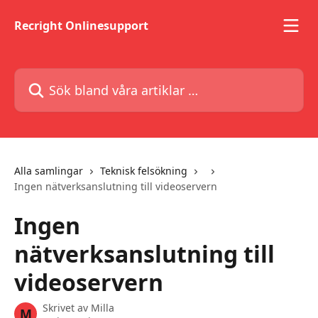
Hoppa till huvudinnehåll
Recright Onlinesupport
Sök bland våra artiklar …
Alla samlingar
Teknisk felsökning
Ingen nätverksanslutning till videoservern
Ingen
nätverksanslutning till
videoservern
Skrivet av
Milla
M