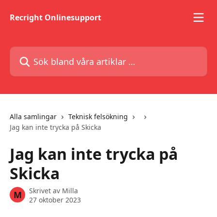
Hoppa till huvudinnehåll
Recright Onlinesupport
Sök bland våra artiklar …
Alla samlingar
Teknisk felsökning
Jag kan inte trycka på Skicka
Jag kan inte trycka på
Skicka
Skrivet av
Milla
M
27 oktober 2023