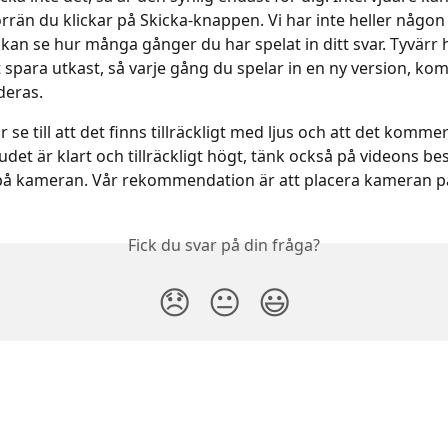
örrän du klickar på Skicka-knappen. Vi har inte heller någon
kan se hur många gånger du har spelat in ditt svar. Tyvärr ha
t spara utkast, så varje gång du spelar in en ny version, ko
deras.
 se till att det finns tillräckligt med ljus och att det kommer
judet är klart och tillräckligt högt, tänk också på videons b
på kameran. Vår rekommendation är att placera kameran p
Fick du svar på din fråga?
😞
😐
😃