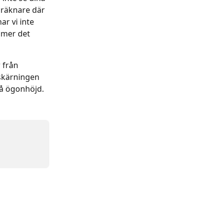
 räknare där 
r vi inte 
mmer det 
 från 
eskärningen 
å ögonhöjd.