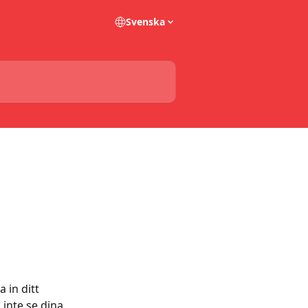
Svenska
 in ditt 
 inte se dina 