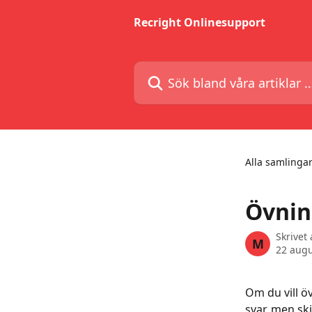
Hoppa till huvudinnehåll
Recright Onlinesupport
Sök bland våra artiklar …
Alla samlinga
Övnin
Skrivet
M
22 augu
Om du vill öv
svar, men ski