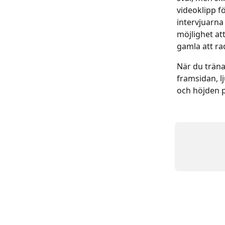
videoklipp f
intervjuarna 
möjlighet at
gamla att ra
När du tränar
framsidan, l
och höjden 