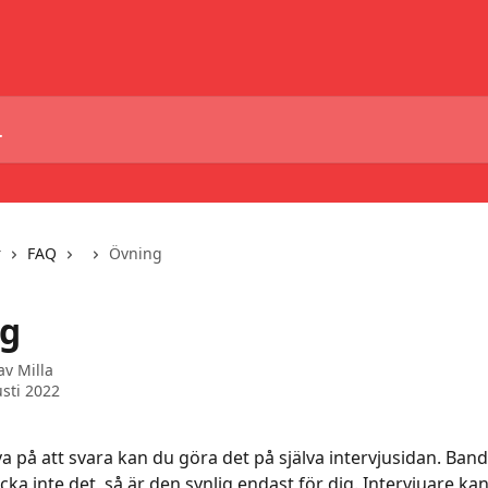
r
FAQ
Övning
g
 av
Milla
sti 2022
a på att svara kan du göra det på själva intervjusidan. Banda
cka inte det, så är den synlig endast för dig. Intervjuare kan