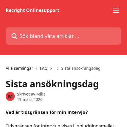
Hoppa till huvudinnehåll
Recright Onlinesupport
Sök bland våra artiklar …
Alla samlingar
FAQ
Sista ansökningsdag
Sista ansökningsdag
Skrivet av
Milla
M
19 mars 2026
Vad är tidsgränsen för min intervju?
Tidsgränsen för intervjun visas i inbjudningsmailet 