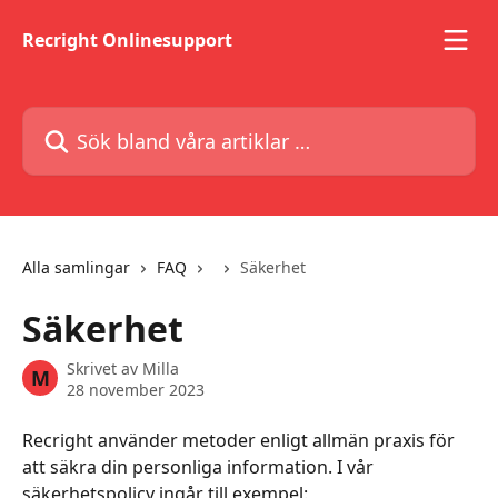
Hoppa till huvudinnehåll
Recright Onlinesupport
Sök bland våra artiklar …
Alla samlingar
FAQ
Säkerhet
Säkerhet
Skrivet av
Milla
M
28 november 2023
Recright använder metoder enligt allmän praxis för 
att säkra din personliga information. I vår 
säkerhetspolicy ingår till exempel: