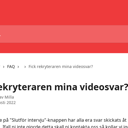
r
FAQ
Fick rekryteraren mina videosvar?
rekryteraren mina videosvar
 av
Milla
sti 2022
kte på "Slutför intervju"-knappen har alla era svar skickats åt 
 Ifall ni inte gjorde detta skall ni kontakta oss så kollar vi 