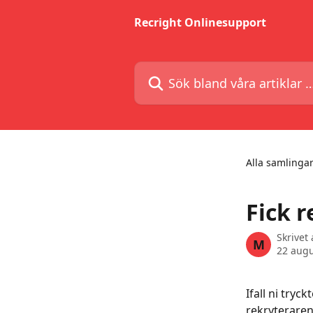
Hoppa till huvudinnehåll
Recright Onlinesupport
Sök bland våra artiklar …
Alla samlinga
Fick 
Skrivet
M
22 augu
Ifall ni tryc
rekryteraren.