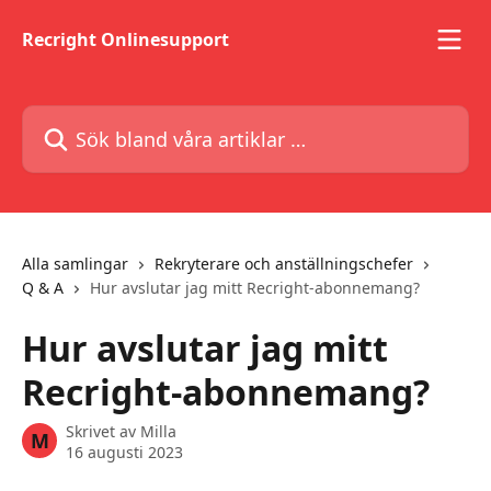
Hoppa till huvudinnehåll
Recright Onlinesupport
Sök bland våra artiklar …
Alla samlingar
Rekryterare och anställningschefer
Q & A
Hur avslutar jag mitt Recright-abonnemang?
Hur avslutar jag mitt
Recright-abonnemang?
Skrivet av
Milla
M
16 augusti 2023