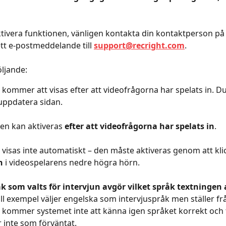
ktivera funktionen, vänligen kontakta din kontaktperson på
ett e-postmeddelande till 
support@recright.com
.
ljande:
 kommer att visas efter att videofrågorna har spelats in. D
uppdatera sidan.
en kan aktiveras 
efter att videofrågorna har spelats in
.
 visas inte automatiskt – den måste aktiveras genom att kli
n
 i videospelarens nedre högra hörn.
k som valts för intervjun avgör vilket språk textningen
ll exempel väljer engelska som intervjuspråk men ställer fr
 kommer systemet inte att känna igen språket korrekt och 
 inte som förväntat.