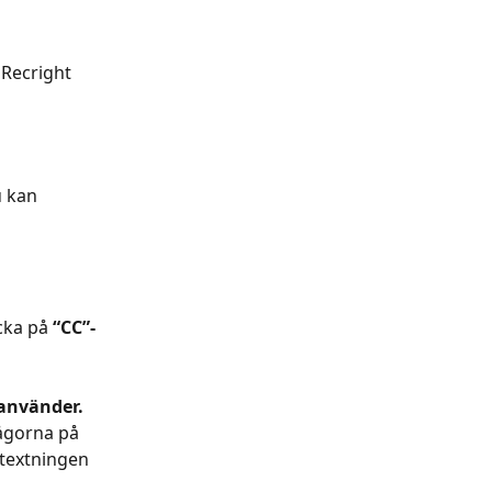
 Recright 
u kan 
cka på 
“CC”-
 använder.
ågorna på 
textningen 