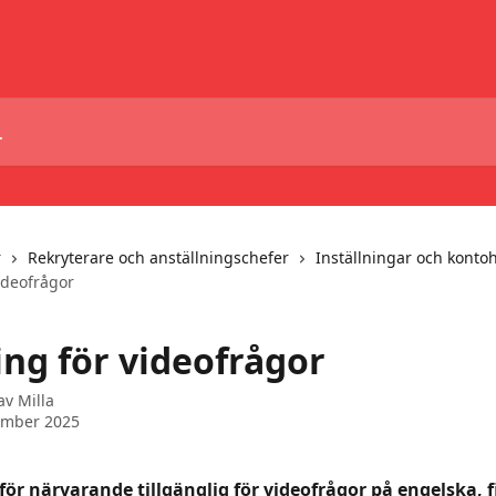
r
Rekryterare och anställningschefer
Inställningar och konto
ideofrågor
ing för videofrågor
 av
Milla
ember 2025
för närvarande tillgänglig för videofrågor på engelska, 