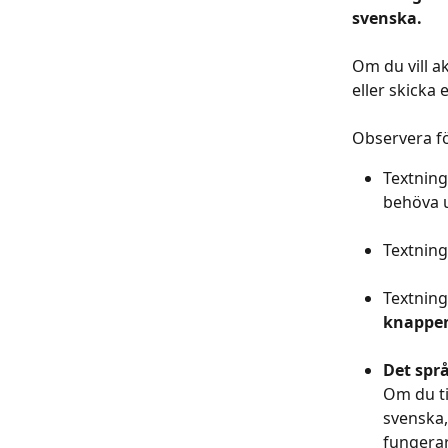
svenska.
Om du vill a
eller skicka 
Observera fö
Textning
behöva 
Textning
Textning
knappe
Det språ
Om du ti
svenska,
fungerar