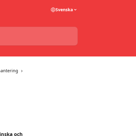
Svenska
hantering
finska och 